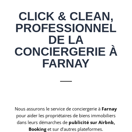
CLICK & CLEAN,
PROFESSIONNEL
DE LA
CONCIERGERIE À
FARNAY
Nous assurons le service de conciergerie à
Farnay
pour aider les propriétaires de biens immobiliers
dans leurs démarches de
publicité sur Airbnb,
Booking
et sur d’autres plateformes.