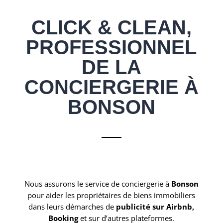
CLICK & CLEAN,
PROFESSIONNEL
DE LA
CONCIERGERIE À
BONSON
Nous assurons le service de conciergerie à
Bonson
pour aider les propriétaires de biens immobiliers
dans leurs démarches de
publicité sur Airbnb,
Booking
et sur d’autres plateformes.